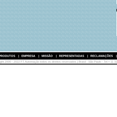
PRODUTOS
|
EMPRESA
|
MISSÃO
|
REPRESENTADAS
|
RECLAMAÇÕES
ht 2000 - 2022 FT Automação todos os direitos reservados | Brasil - São Paulo - Tel + 11 