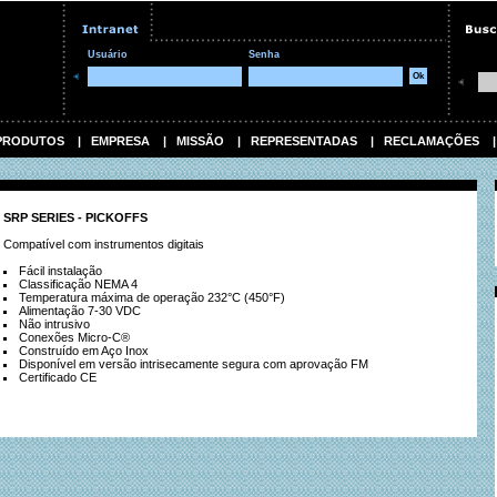
Usuário
Senha
PRODUTOS
|
EMPRESA
|
MISSÃO
|
REPRESENTADAS
|
RECLAMAÇÕES
SRP SERIES - PICKOFFS
Compatível com instrumentos digitais
Fácil instalação
Classificação NEMA 4
Temperatura máxima de operação 232°C (450°F)
Alimentação 7-30 VDC
Não intrusivo
Conexões Micro-C®
Construído em Aço Inox
Disponível em versão intrisecamente segura com aprovação FM
Certificado CE