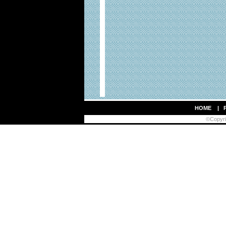
HOME
|
©Copyrig