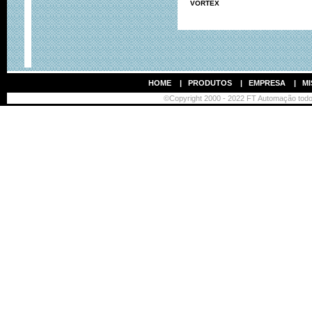
VORTEX
HOME
|
PRODUTOS
|
EMPRESA
|
MI
©Copyright 2000 - 2022 FT Automação todos 